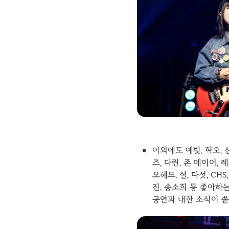
•
이외에도 예빛, 혁오, 신
즈, 다린, 존 메이어, 
오헤드, 설, 다섯, CH
진, 송소희 등 좋아하
공연과 내한 소식이 쏟